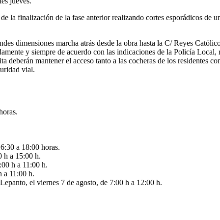
les jueves.
de la finalización de la fase anterior realizando cortes esporádicos de u
andes dimensiones marcha atrás desde la obra hasta la C/ Reyes Católic
mente y siempre de acuerdo con las indicaciones de la Policía Local, r
permita deberán mantener el acceso tanto a las cocheras de los residente
uridad vial.
horas.
16:30 a 18:00 horas.
0 h a 15:00 h.
:00 h a 11:00 h.
h a 11:00 h.
 Lepanto, el viernes 7 de agosto, de 7:00 h a 12:00 h.