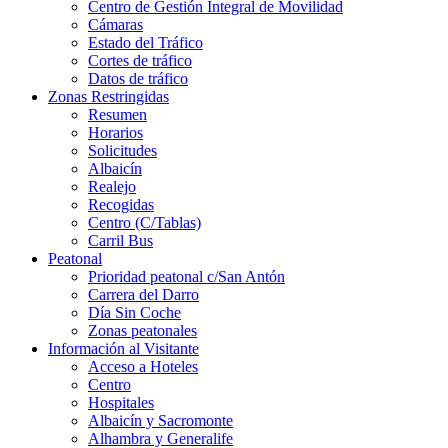
Centro de Gestión Integral de Movilidad
Cámaras
Estado del Tráfico
Cortes de tráfico
Datos de tráfico
Zonas Restringidas
Resumen
Horarios
Solicitudes
Albaicín
Realejo
Recogidas
Centro (C/Tablas)
Carril Bus
Peatonal
Prioridad peatonal c/San Antón
Carrera del Darro
Día Sin Coche
Zonas peatonales
Información al Visitante
Acceso a Hoteles
Centro
Hospitales
Albaicín y Sacromonte
Alhambra y Generalife