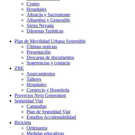
Centro
Hospitales
Albaicín y Sacromonte
Alhambra y Generalife
Sierra Nevada
Dársenas Turísticas
Plan de Movilidad Urbana Sostenible
Últimas noticias
Presentación
Descarga de documentos
Sugerencias y contacto
ZBE
Aparcamientos
Talleres
Hospitales
Comercio y Hostelería
Proyectos Next Generation
Seguridad Vial
Campañas
Plan de Seguridad Vial
Estudios Accidentabilidad
Bicicleta
Ordenanza
Medidas educativas