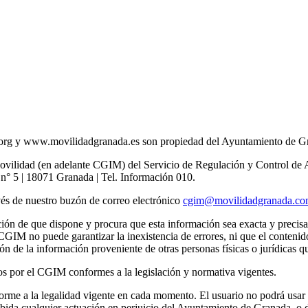
g y www.movilidadgranada.es son propiedad del Ayuntamiento de Gr
 Movilidad (en adelante CGIM) del Servicio de Regulación y Control de
° 5 | 18071 Granada | Tel. Información 010.
vés de nuestro buzón de correo electrónico
cgim@movilidadgranada.c
ción de que dispone y procura que esta información sea exacta y precisa
 CGIM no puede garantizar la inexistencia de errores, ni que el conten
 de la información proveniente de otras personas físicas o jurídicas qu
os por el CGIM conformes a la legislación y normativa vigentes.
orme a la legalidad vigente en cada momento. El usuario no podrá usar e
bida cualquier actuación en perjuicio del Ayuntamiento de Granada, o d