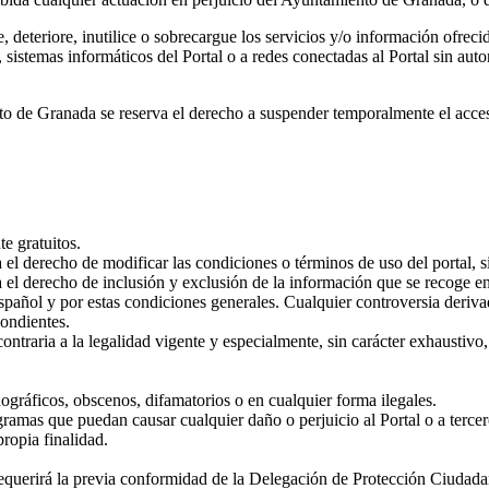
deteriore, inutilice o sobrecargue los servicios y/o información ofrecid
os, sistemas informáticos del Portal o a redes conectadas al Portal sin a
e Granada se reserva el derecho a suspender temporalmente el acceso a
te gratuitos.
l derecho de modificar las condiciones o términos de uso del portal, s
el derecho de inclusión y exclusión de la información que se recoge e
español y por estas condiciones generales. Cualquier controversia derivad
ondientes.
ntraria a la legalidad vigente y especialmente, sin carácter exhaustivo, 
.
ográficos, obscenos, difamatorios o en cualquier forma ilegales.
gramas que puedan causar cualquier daño o perjuicio al Portal o a tercer
ropia finalidad.
 requerirá la previa conformidad de la Delegación de Protección Ciuda