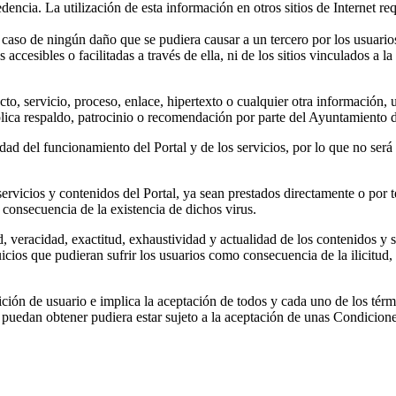
dencia. La utilización de esta información en otros sitios de Internet re
aso de ningún daño que se pudiera causar a un tercero por los usuarios
cesibles o facilitadas a través de ella, ni de los sitios vinculados a l
cto, servicio, proceso, enlace, hipertexto o cualquier otra información, 
implica respaldo, patrocinio o recomendación por parte del Ayuntamiento
ad del funcionamiento del Portal y de los servicios, por lo que no ser
rvicios y contenidos del Portal, ya sean prestados directamente o por te
consecuencia de la existencia de dichos virus.
d, veracidad, exactitud, exhaustividad y actualidad de los contenidos y s
icios que pudieran sufrir los usuarios como consecuencia de la ilicitud, n
ición de usuario e implica la aceptación de todos y cada uno de los térmi
 puedan obtener pudiera estar sujeto a la aceptación de unas Condicione