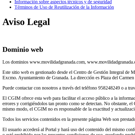
Información sobre aspectos técnicos y de seguridad
Términos de Uso de Reutilización de la Información
Aviso Legal
Dominio web
Los dominios www.movilidadgranada.com, www.movilidadgranada.or
Este sitio web es gestionado desde el Centro de Gestión Integral de
Excmo. Ayuntamiento de Granada. La dirección es Plaza del Carmen n
Puede contactar con nosotros a través del teléfono 958248249 o a tra
El CGIM ofrece esta web para facilitar el acceso público a la informa
errores y corrigiéndolos tan pronto como se detectan. No obstante, el
mismo modo, el CGIM no es responsable de la exactitud y actualización
Todos los servicios contenidos en la presente página Web son prestad
El usuario accederá al Portal y hará uso del contenido del mismo conf
o esté prohibido por las presentes condiciones de uso, quedando prohi